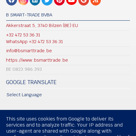
B SMART-TRADE BVBA
Akkerstraat 5, 3740 Bilzen (BE) EU
+32 472 53 36 31
WhatsApp +32 472 53 36 31
info@bsmarttrade.be​​
https://www.bsmarttrade.be
BE 0823.986.393
GOOGLE TRANSLATE
Select Language
This site uses cookies from Google to deliver its
Copyright All Rights Reserved © B Smart-Trade BVBA
services and to analyze traffic. Your IP address and
user-agent are shared with Google along with
Privacy & Cookies
UP-TO-DATE WebDesign