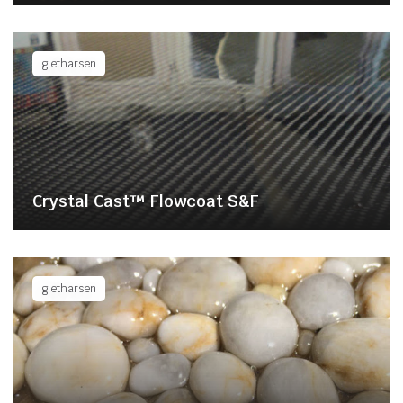
gietharsen
Crystal Cast™ Flowcoat S&F
gietharsen