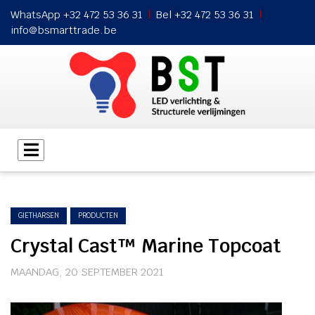
WhatsApp +32 472 53 36 31
|
Bel
+32 472 53 36 31
|
info@bsmarttrade.be
GIETHARSEN
PRODUCTEN
Crystal Cast™ Marine Topcoat
MAANDAG, 20 SEPTEMBER 2021